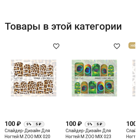
Товары в этой категории
favorite_border
favorite_border
нет 
100 ₽
100 ₽
100
5%
5 ₽
5%
5 ₽
Слайдер-Дизайн Для
Слайдер-Дизайн Для
Слайд
Ногтей М ZOO MIX 020
Ногтей М ZOO MIX 023
Ногтей