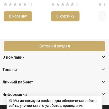












(0)
(0)
В корзину
В корзину
По
Оптовый раздел

О компании

Товары

Личный кабинет

Информация
🍪 Мы используем cookies для обеспечения работы
сайта, улучшения его удобства, проведения