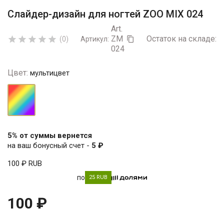
Слайдер-дизайн для ногтей ZOO MIX 024
Art.
ZM
Остаток на складе:
5





(0)
Артикул:

024
Цвет:
мультицвет
мультицвет
5% от суммы вернется
на ваш бонусный счет -
5 ₽
100 ₽
RUB
по
25 RUB
100 ₽