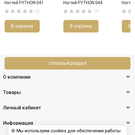
Ногтей PYTHON 041
Ногтей PYTHON 044
Ногте












(0)
(0)
В корзину
В корзину
В 
Оптовый раздел

О компании

Товары

Личный кабинет

Информация
🍪 Мы используем cookies для обеспечения работы