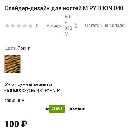
Слайдер-дизайн для ногтей М PYTHON 040
Art.
P
Остаток на складе:
5





(0)
Артикул:

040
M
Цвет:
Принт
Принт
5% от суммы вернется
на ваш бонусный счет -
5 ₽
100 ₽
RUB
по
25 RUB
100 ₽