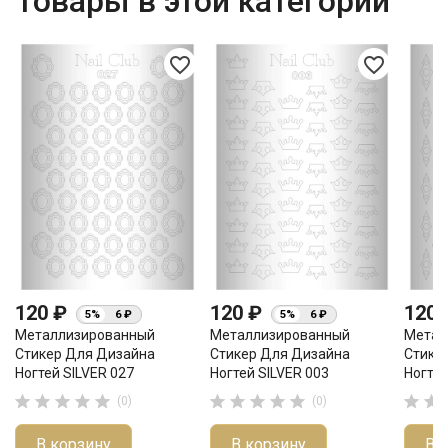
Товары в этой категории
favorite_border
favorite_border
120 ₽
120 ₽
120
5%
6 ₽
5%
6 ₽
Металлизированный
Металлизированный
Метал
Стикер Для Дизайна
Стикер Для Дизайна
Стике
Ногтей SILVER 027
Ногтей SILVER 003
Ногтей












(0)
(0)
В корзину
В корзину
В 