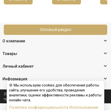
Оптовый раздел

О компании

Товары

Личный кабинет

Информация
🍪 Мы используем cookies для обеспечения работы
сайта, улучшения его удобства, проведения
2026 © Nail Club professional - официальный сайт
аналитики, оценки эффективности рекламы и работы
производителя бренда для наращивания ногтей
онлайн-чата.
Политика конфиденциальности
Использование