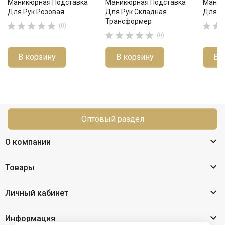
Маникюрная Подставка
Маникюрная Подставка
Маник
Для Рук Розовая
Для Рук Складная
Для Р
Трансформер







(0)





(0)
В корзину
В корзину
В 
Оптовый раздел

О компании

Товары

Личный кабинет

Информация