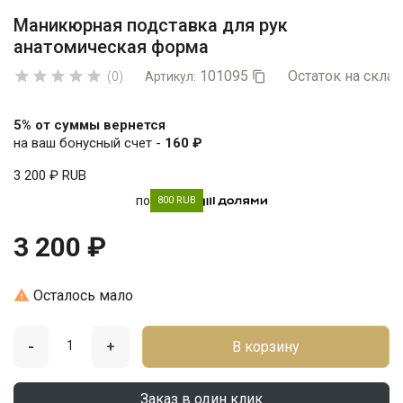
Маникюрная подставка для рук
анатомическая форма
101095
Остаток на склад





(0)
Артикул:

5% от суммы вернется
на ваш бонусный счет -
160 ₽
3 200 ₽
RUB
по
800 RUB
3 200 ₽

Осталось мало
-
+
В корзину
Заказ в один клик