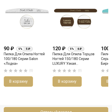
90 ₽
120 ₽
100
5%
5 ₽
5%
6 ₽
Пилка Для Опила Ногтей
Пилка Для Опила Торцов
Пилка
100/180 Серии Salon
Ногтей 150/180 Серии
Серии 
«лодка»
LUXURY Узкая...
Бирюз












(0)
(0)
В корзину
В корзину
В 