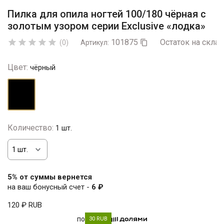
Пилка для опила ногтей 100/180 чёрная с
золотым узором серии Exclusive «лодка»
101875
Остаток на склад





(0)
Артикул:

Цвет:
чёрный
чёрный
Количество:
1 шт.
5% от суммы вернется
на ваш бонусный счет -
6 ₽
120 ₽
RUB
по
30 RUB