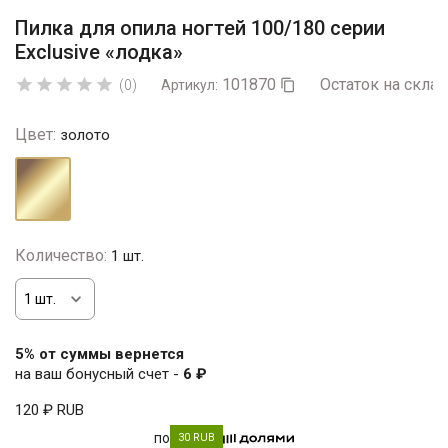
Пилка для опила ногтей 100/180 серии
Exclusive «лодка»
101870
Остаток на склад





(0)
Артикул:

Цвет:
золото
золото
Количество:
1 шт.
5% от суммы вернется
на ваш бонусный счет -
6 ₽
120 ₽
RUB
по
30 RUB