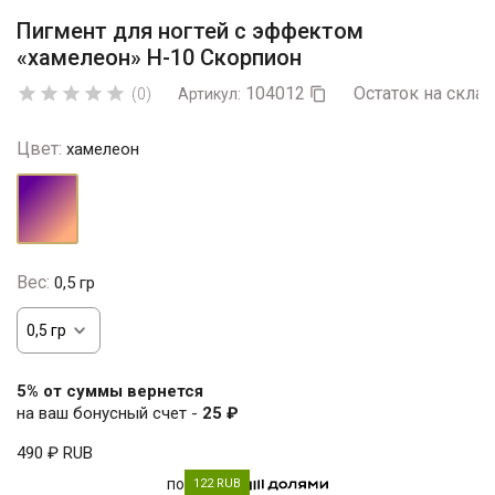
Пигмент для ногтей с эффектом
«хамелеон» H-10 Скорпион
104012
Остаток на склад





(0)
Артикул:

Цвет:
хамелеон
хамелеон
Вес:
0,5 гр
5% от суммы вернется
на ваш бонусный счет -
25 ₽
490 ₽
RUB
по
122 RUB