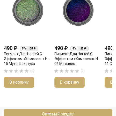
490 ₽
490 ₽
490
5%
25 ₽
5%
25 ₽
Пигмент Для Ногтей С
Пигмент Для Ногтей С
Пигме
Эффектом «хамелеон» H-
Эффектом «хамелеон» H-
Эффек
15 Муха-Цокотуха
06 Мотылёк
11 Св












(0)
(0)
В корзину
В корзину
В 
Оптовый раздел