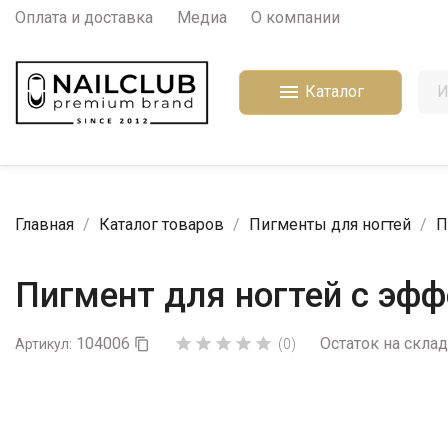
Оплата и доставка
Медиа
О компании

Каталог
Главная
Каталог товаров
Пигменты для ногтей
П
Пигмент для ногтей с эф
104006
Остаток на склад





Артикул:

(0)