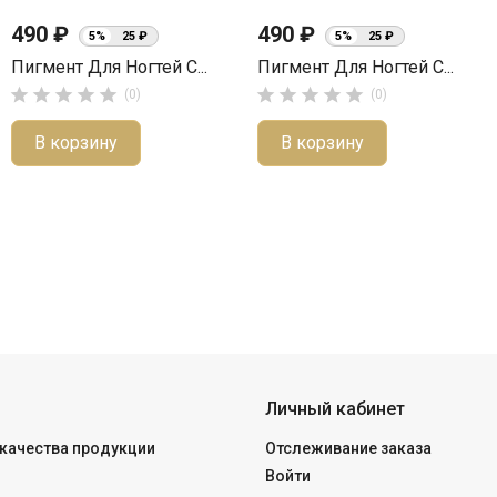
490 ₽
490 ₽
5%
25 ₽
5%
25 ₽
Пигмент Для Ногтей С...
Пигмент Для Ногтей С...










(0)
(0)
В корзину
В корзину
Личный кабинет
качества продукции
Отслеживание заказа
Войти