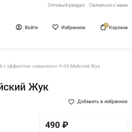
Оптовый раздел
Связаться с нами
1



Войти
Избранное
Корзина
ей с эффектом «хамелеон» H-04 Майский Жук
йский Жук
favorite_border
Добавить в избранное
490 ₽