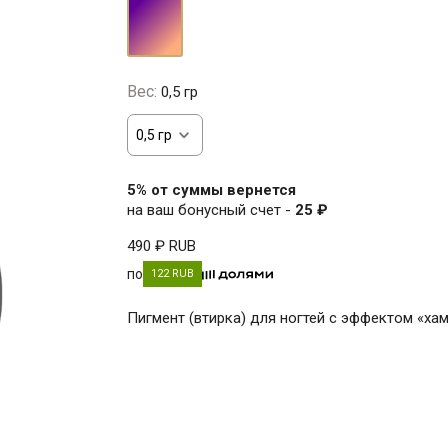
хамелеон
Вес:
0,5 гр
5% от суммы вернется
на ваш бонусный счет -
25 ₽
490 ₽
RUB
по
122 RUB
Пигмент (втирка) для ногтей с эффектом «ха