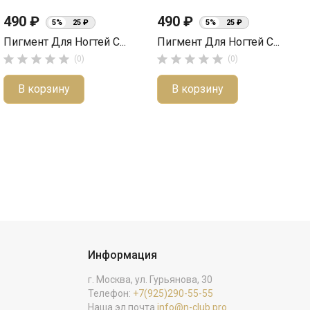
490 ₽
490 ₽
5%
25 ₽
5%
25 ₽
Пигмент Для Ногтей С...
Пигмент Для Ногтей С...










(0)
(0)
В корзину
В корзину
Информация
г. Москва, ул. Гурьянова, 30
Телефон:
+7(925)290-55-55
Наша эл.почта
info@n-club.pro