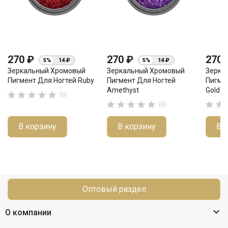
270 ₽
270 ₽
270
5%
14 ₽
5%
14 ₽
Зеркальный Хромовый
Зеркальный Хромовый
Зерка
Пигмент Для Ногтей Ruby
Пигмент Для Ногтей
Пигмен
Amethyst
Gold





(0)







(0)
В корзину
В корзину
В 
Оптовый раздел

О компании