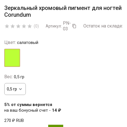
Зеркальный хромовый пигмент для ногтей
Corundum
PN-
Остаток на складе:
1





(0)
Артикул:

03
Цвет:
салатовый
салатовый
Вес:
0,5 гр
5% от суммы вернется
на ваш бонусный счет -
14 ₽
270 ₽
RUB