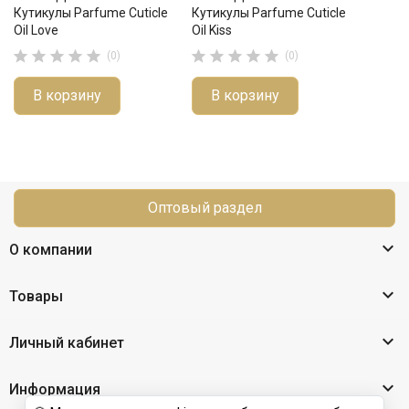
Кутикулы Parfume Cuticle
Кутикулы Parfume Cuticle
Oil Love
Oil Kiss










(0)
(0)
В корзину
В корзину
Оптовый раздел

О компании

Товары

Личный кабинет

Информация