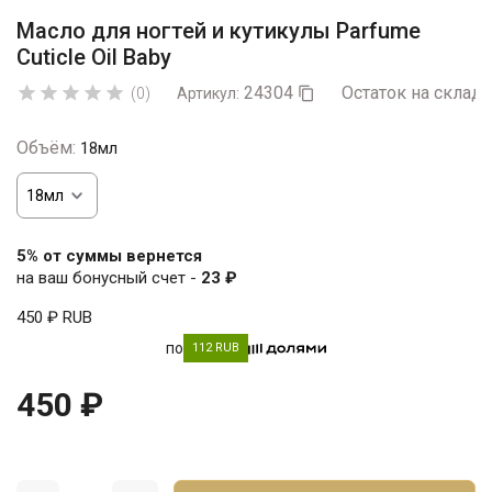
Масло для ногтей и кутикулы Parfume
Cuticle Oil Baby
24304
Остаток на складе





(0)
Артикул:

Объём:
18мл
5% от суммы вернется
на ваш бонусный счет -
23 ₽
450 ₽
RUB
по
112 RUB
450 ₽