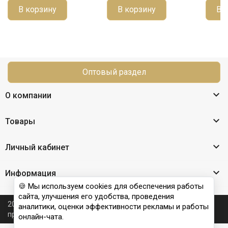
В корзину
В корзину
В 
Оптовый раздел

О компании

Товары

Личный кабинет

Информация
🍪 Мы используем cookies для обеспечения работы
сайта, улучшения его удобства, проведения
2026 © Nail Club professional - официальный сайт
аналитики, оценки эффективности рекламы и работы
производителя бренда для наращивания ногтей
онлайн-чата.