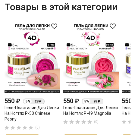
Товары в этой категории
favorite_border
favorite_border
550 ₽
550 ₽
550
5%
28 ₽
5%
28 ₽
Гель-Пластилин Для Лепки
Гель-Пластилин Для Лепки
Гель-
На Ногтях P-50 Chinese
На Ногтях P-49 Magnolia
На Ног
Peony







(0)





(0)