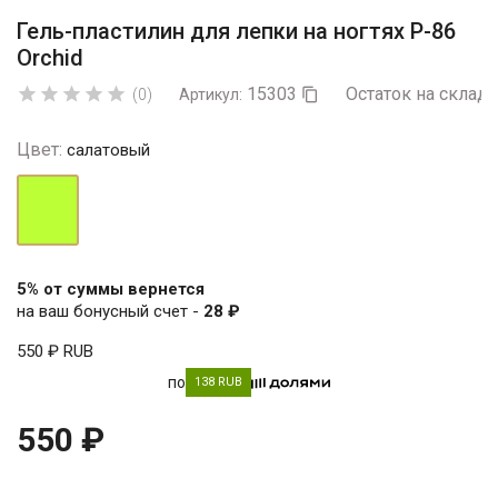
Гель-пластилин для лепки на ногтях P-86
Orchid
15303
Остаток на складе





(0)
Артикул:

Цвет:
салатовый
салатовый
5% от суммы вернется
на ваш бонусный счет -
28 ₽
550 ₽
RUB
по
138 RUB
550 ₽