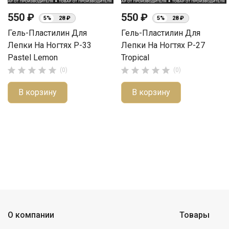
550 ₽
550 ₽
5%
28 ₽
5%
28 ₽
Гель-Пластилин Для
Гель-Пластилин Для
Лепки На Ногтях P-33
Лепки На Ногтях P-27
Pastel Lemon
Tropical










(0)
(0)
В корзину
В корзину
О компании
Товары