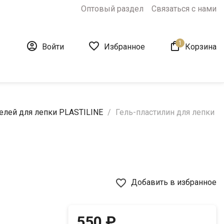
Оптовый раздел
Связаться с нами
1



Войти
Избранное
Корзина
елей для лепки PLASTILINE
Гель-пластилин для лепки
favorite_border
Добавить в избранное
550 ₽