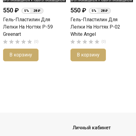
550 ₽
550 ₽
5%
28 ₽
5%
28 ₽
Гель-Пластилин Для
Гель-Пластилин Для
Лепки На Ногтях P-59
Лепки На Ногтях P-02
Greenart
White Angel










(0)
(0)
В корзину
В корзину
Личный кабинет