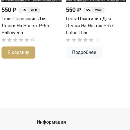
550 ₽
550 ₽
5%
28 ₽
5%
28 ₽
Гель-Пластилин Для
Гель-Пластилин Для
Лепки На Ногтях P-65
Лепки На Ногтях P-67
Halloween
Lotus Thai










(0)
(0)
В корзину
Подробнее
Информация