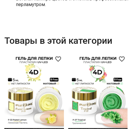
перламутром.
Товары в этой категории
favorite_border
favorite_border