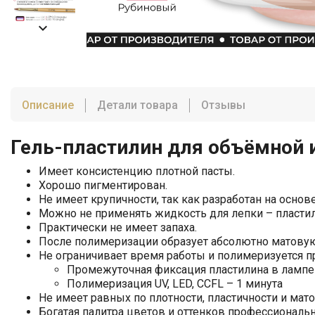

Описание
Детали товара
Отзывы
Гель-пластилин для объёмной и п
Имеет консистенцию плотной пасты.
Хорошо пигментирован.
Не имеет крупичности, так как разработан на основ
Можно не применять жидкость для лепки – пластил
Практически не имеет запаха.
После полимеризации образует абсолютно матовую
Не ограничивает время работы и полимеризуется пр
Промежуточная фиксация пластилина в лампе
Полимеризация UV, LED, CCFL – 1 минута
Не имеет равных по плотности, пластичности и мато
Богатая палитра цветов и оттенков профессиональ