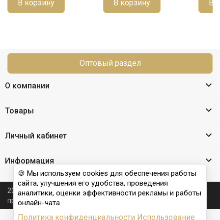
В корзину
В корзину
В 
Оптовый раздел

О компании

Товары

Личный кабинет

Информация
🍪 Мы используем cookies для обеспечения работы
сайта, улучшения его удобства, проведения
2026 © Nail Club professional - официальный сайт
аналитики, оценки эффективности рекламы и работы
производителя бренда для наращивания ногтей
онлайн-чата.
Политика конфиденциальности
Использование