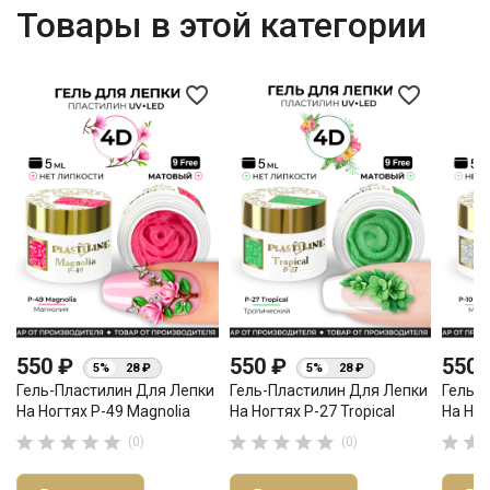
Товары в этой категории
favorite_border
favorite_border
550 ₽
550 ₽
550
5%
28 ₽
5%
28 ₽
Гель-Пластилин Для Лепки
Гель-Пластилин Для Лепки
Гель-
На Ногтях P-49 Magnolia
На Ногтях P-27 Tropical
На Ног












(0)
(0)