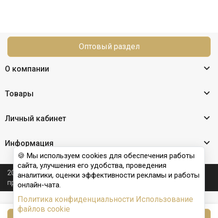
Оптовый раздел

О компании

Товары

Личный кабинет

Информация
🍪 Мы используем cookies для обеспечения работы
сайта, улучшения его удобства, проведения
2026 © Nail Club professional - официальный сайт
аналитики, оценки эффективности рекламы и работы
производителя бренда для наращивания ногтей
онлайн-чата.
Политика конфиденциальности
Использование
файлов cookie