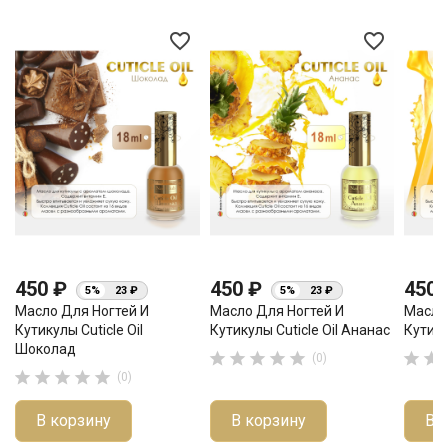
favorite_border
favorite_border
450 ₽
450 ₽
450
5%
23 ₽
5%
23 ₽
Масло Для Ногтей И
Масло Для Ногтей И
Масло
Кутикулы Cuticle Oil
Кутикулы Cuticle Oil Ананас
Кутику
Шоколад







(0)





(0)
В корзину
В корзину
В 