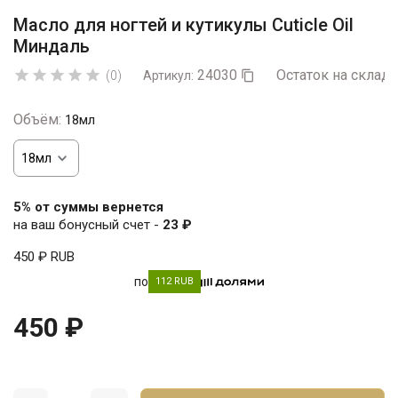
Масло для ногтей и кутикулы Cuticle Oil
Миндаль
24030
Остаток на складе





(0)
Артикул:

Объём:
18мл
5% от суммы вернется
на ваш бонусный счет -
23 ₽
450 ₽
RUB
по
112 RUB
450 ₽