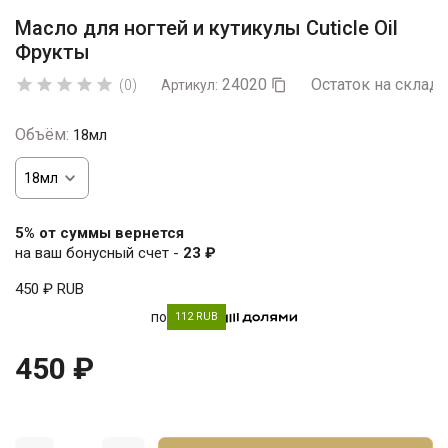
Масло для ногтей и кутикулы Cuticle Oil
Фрукты
24020
Остаток на складе





(0)
Артикул:

Объём:
18мл
5% от суммы вернется
на ваш бонусный счет -
23 ₽
450 ₽
RUB
по
112 RUB
450 ₽