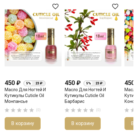
favorite_border
favorite_border
450 ₽
450 ₽
450
5%
23 ₽
5%
23 ₽
Масло Для Ногтей И
Масло Для Ногтей И
Масло
Кутикулы Cuticle Oil
Кутикулы Cuticle Oil
Кутику
Монпансье
Барбарис
Конфе












(0)
(0)
В корзину
В корзину
В 