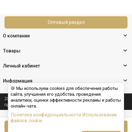
Оптовый раздел

О компании

Товары

Личный кабинет

Информация
🍪 Мы используем cookies для обеспечения работы
сайта, улучшения его удобства, проведения
2026 © Nail Club professional - официальный сайт
аналитики, оценки эффективности рекламы и работы
производителя бренда для наращивания ногтей
онлайн-чата.
Политика конфиденциальности
Использование
файлов cookie
В корзину