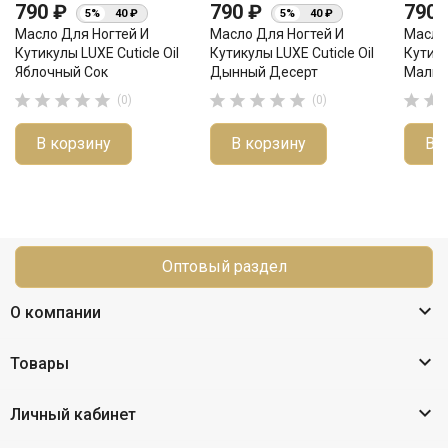
790 ₽
790 ₽
790
5%
40 ₽
5%
40 ₽
Масло Для Ногтей И
Масло Для Ногтей И
Масло
Кутикулы LUXE Cuticle Oil
Кутикулы LUXE Cuticle Oil
Кутику
Яблочный Сок
Дынный Десерт
Малино












(0)
(0)
В корзину
В корзину
В 
Оптовый раздел

О компании

Товары

Личный кабинет