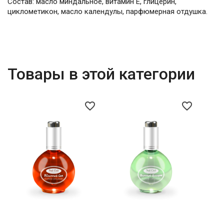
Состав: масло миндальное, витамин Е, глицерин,
циклометикон, масло календулы, парфюмерная отдушка.
Товары в этой категории
favorite_border
favorite_border