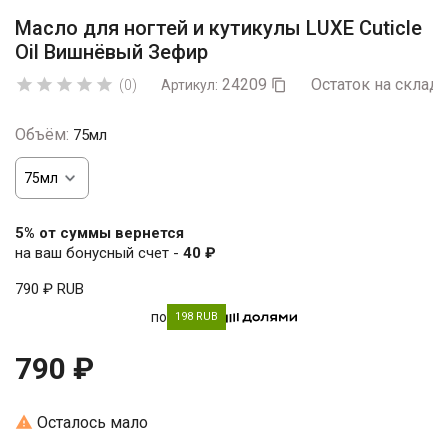
Масло для ногтей и кутикулы LUXE Cuticle
Oil Вишнёвый Зефир
24209
Остаток на складе





(0)
Артикул:

Объём:
75мл
5% от суммы вернется
на ваш бонусный счет -
40 ₽
790 ₽
RUB
по
198 RUB
790 ₽

Осталось мало