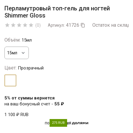
Перламутровый топ-гель для ногтей
Shimmer Gloss
41726
Остаток на складе





(0)
Артикул:

Объём:
15мл
Цвет:
Прозрачный
Прозрачный
5% от суммы вернется
на ваш бонусный счет -
55 ₽
1 100 ₽
RUB
по
275 RUB