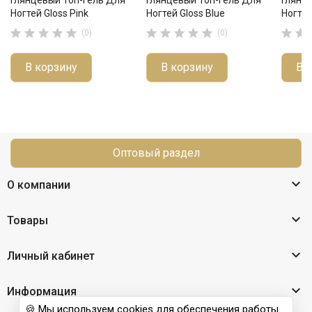
Ногтей Gloss Pink
Ногтей Gloss Blue
Ногтей












(0)
(0)
В корзину
В корзину
В 
Оптовый раздел

О компании

Товары

Личный кабинет

Информация
🍪 Мы используем cookies для обеспечения работы