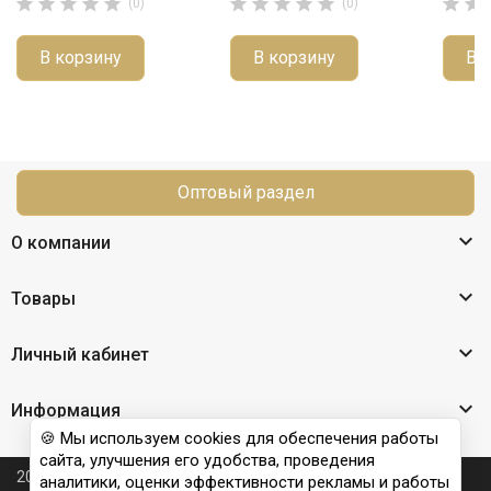












(0)
(0)
В корзину
В корзину
В 
Оптовый раздел

О компании

Товары

Личный кабинет

Информация
🍪 Мы используем cookies для обеспечения работы
сайта, улучшения его удобства, проведения
2026 © Nail Club professional - официальный сайт
аналитики, оценки эффективности рекламы и работы