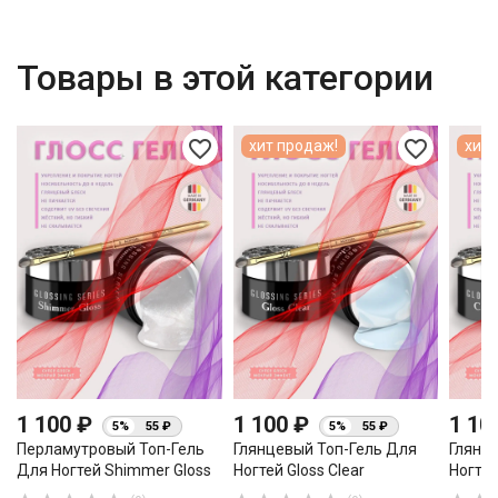
Товары в этой категории
favorite_border
favorite_border
хит продаж!
хит 
1 100 ₽
1 100 ₽
1 10
5%
55 ₽
5%
55 ₽
Перламутровый Топ-Гель
Глянцевый Топ-Гель Для
Глянц
Для Ногтей Shimmer Gloss
Ногтей Gloss Clear
Ногтей