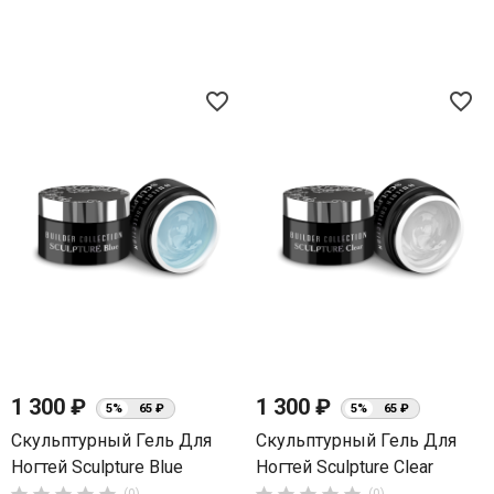
favorite_border
favorite_border
1 300 ₽
1 300 ₽
5%
65 ₽
5%
65 ₽
Скульптурный Гель Для
Скульптурный Гель Для
Ногтей Sculpture Blue
Ногтей Sculpture Clear
(0)
(0)