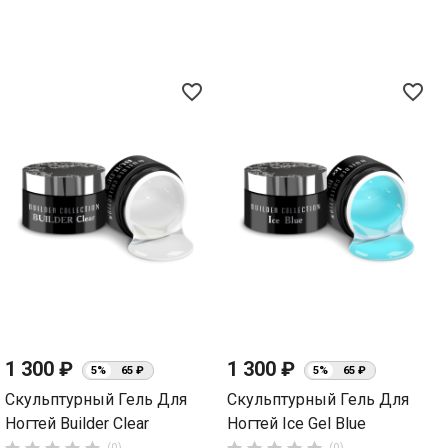
favorite_border
favorite_border
1 300 ₽
1 300 ₽
5%
65 ₽
5%
65 ₽
Скульптурный Гель Для
Скульптурный Гель Для
Ногтей Builder Clear
Ногтей Ice Gel Blue
(0)
(0)