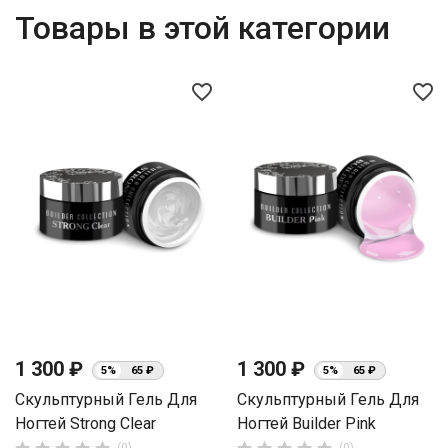
Товары в этой категории
favorite_border
favorite_border
1 300 ₽
1 300 ₽
5%
65 ₽
5%
65 ₽
Скульптурный Гель Для
Скульптурный Гель Для
Ногтей Strong Clear
Ногтей Builder Pink
(0)
(0)