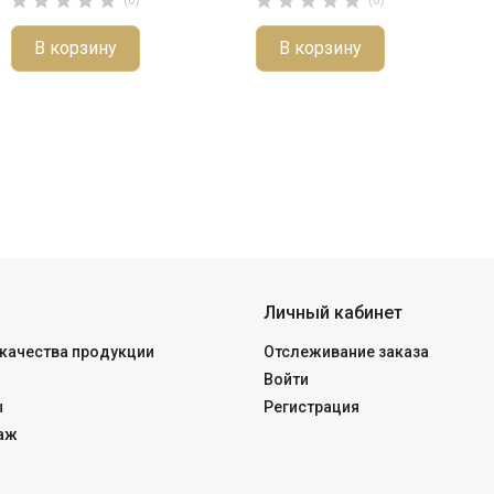










В корзину
В корзину
Личный кабинет
качества продукции
Отслеживание заказа
Войти
ы
Регистрация
аж