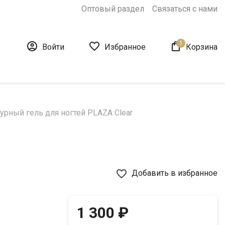
Оптовый раздел
Связаться с нами
1



Войти
Избранное
Корзина
урный гель для ногтей PLAZA Clear
favorite_border
Добавить в избранное
1 300 ₽