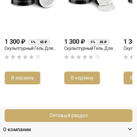
1 300 ₽
1 300 ₽
1 30
5%
65 ₽
5%
65 ₽
Скульптурный Гель Для...
Скульптурный Гель Для...
Скульп












(0)
(0)
В корзину
В корзину
В 
Оптовый раздел

О компании