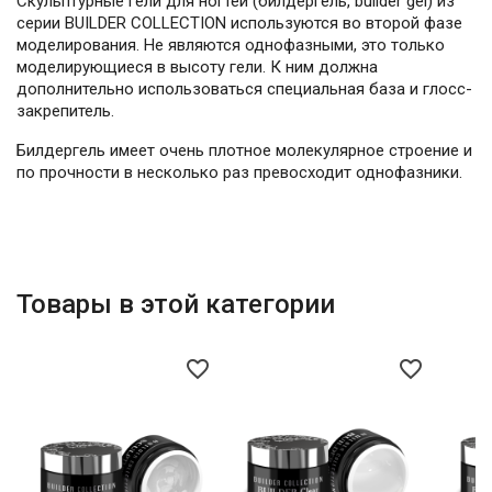
Скульптурные гели для ногтей (билдергель, builder gel) из
серии BUILDER COLLECTION используются во второй фазе
моделирования. Не являются однофазными, это только
моделирующиеся в высоту гели. К ним должна
дополнительно использоваться специальная база и глосс-
закрепитель.
Билдергель имеет очень плотное молекулярное строение и
по прочности в несколько раз превосходит однофазники.
Товары в этой категории
favorite_border
favorite_border