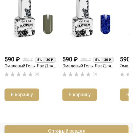
590 ₽
590 ₽
590
790 ₽
790 ₽
5%
30 ₽
5%
30 ₽
Эмалевый Гель-Лак Для...
Эмалевый Гель-Лак Для...
Эмалев












(0)
(0)
В корзину
В корзину
В 
Оптовый раздел