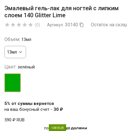
Эмалевый гель-лак для ногтей с липким
слоем 140 Glitter Lime
30140
Остаток на складе





(0)
Артикул:

Объём:
13мл
Цвет:
зелёный
зелёный
5% от суммы вернется
на ваш бонусный счет -
30 ₽
590 ₽
RUB
по
148 RUB