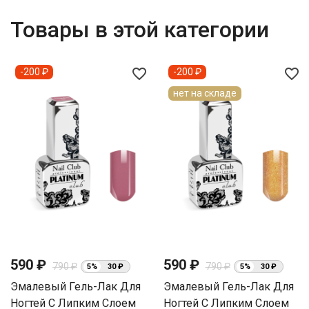
Товары в этой категории
favorite_border
favorite_border
-200 ₽
-200 ₽
нет на складе
590 ₽
590 ₽
790 ₽
790 ₽
5%
30 ₽
5%
30 ₽
Эмалевый Гель-Лак Для
Эмалевый Гель-Лак Для
Ногтей С Липким Слоем
Ногтей С Липким Слоем