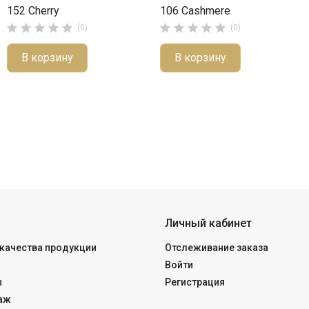
152 Cherry
106 Cashmere










(0)
(0)
В корзину
В корзину
Личный кабинет
качества продукции
Отслеживание заказа
Войти
ы
Регистрация
аж