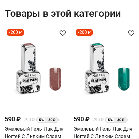
Товары в этой категории
favorite_border
favorite_border
-200 ₽
-200 ₽
590 ₽
590 ₽
790 ₽
790 ₽
5%
30 ₽
5%
30 ₽
Эмалевый Гель-Лак Для
Эмалевый Гель-Лак Для
Ногтей С Липким Слоем
Ногтей С Липким Слоем