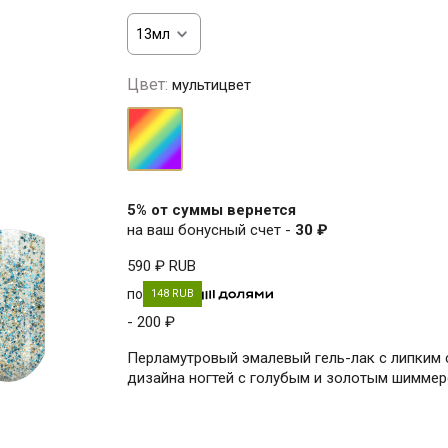
Цвет:
мультицвет
мультицвет
5% от суммы вернется
на ваш бонусный счет -
30 ₽
590 ₽
RUB
по
148 RUB
- 200 ₽
Перламутровый эмалевый гель-лак с липким 
дизайна ногтей с голубым и золотым шимме