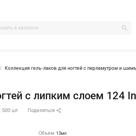

Коллекция гель-лаков для ногтей с перламутром и ши
тей с липким слоем 124 Inf
:
500 шт.
Поделиться

Объём:
13мл