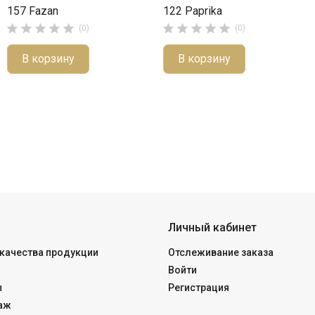
157 Fazan
122 Paprika










(0)
(0)
В корзину
В корзину
Личный кабинет
качества продукции
Отслеживание заказа
Войти
ы
Регистрация
аж