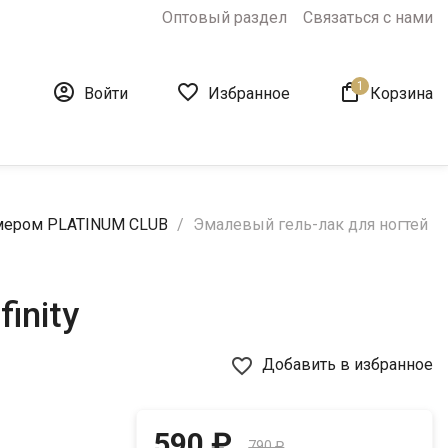
Оптовый раздел
Связаться с нами
1



Войти
Избранное
Корзина
ммером PLATINUM CLUB
Эмалевый гель-лак для ногтей
inity
favorite_border
Добавить в избранное
590 ₽
790 ₽