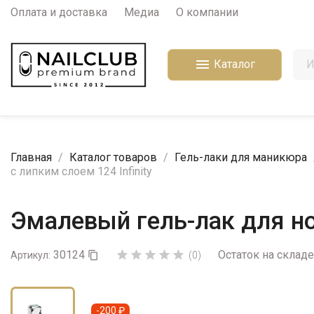
Оплата и доставка
Медиа
О компании

Каталог
Главная
Каталог товаров
Гель-лаки для маникюра
с липким слоем 124 Infinity
Эмалевый гель-лак для ног
30124
Остаток на складе





Артикул:

(0)
-200 ₽