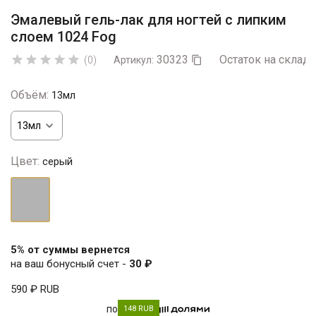
Эмалевый гель-лак для ногтей с липким
слоем 1024 Fog
30323
Остаток на складе





(0)
Артикул:

Объём:
13мл
Цвет:
серый
серый
5% от суммы вернется
на ваш бонусный счет -
30 ₽
590 ₽
RUB
по
148 RUB