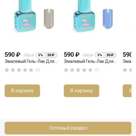
590 ₽
590 ₽
590
790 ₽
790 ₽
5%
30 ₽
5%
30 ₽
Эмалевый Гель-Лак Для...
Эмалевый Гель-Лак Для...
Эмалев












(0)
(0)
В корзину
В корзину
В 
Оптовый раздел