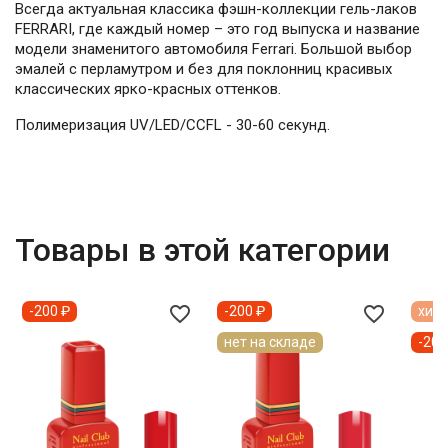
Всегда актуальная классика фэшн-коллекции гель-лаков
FERRARI, где каждый номер – это год выпуска и название
модели знаменитого автомобиля Ferrari. Большой выбор
эмалей с перламутром и без для поклонниц красивых
классических ярко-красных оттенков.
Полимеризация UV/LED/CCFL - 30-60 секунд.
Товары в этой категории
favorite_border
favorite_border
-200 ₽
-200 ₽
хит 
нет на складе
-200