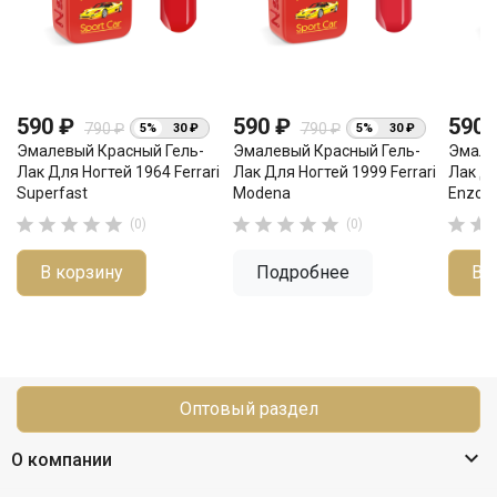
590 ₽
590 ₽
590
790 ₽
790 ₽
5%
30 ₽
5%
30 ₽
Эмалевый Красный Гель-
Эмалевый Красный Гель-
Эмале
Лак Для Ногтей 1964 Ferrari
Лак Для Ногтей 1999 Ferrari
Лак Дл
Superfast
Modena
Enzo












(0)
(0)
В корзину
Подробнее
В 
Оптовый раздел

О компании