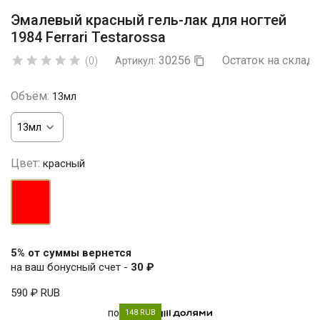
Эмалевый красный гель-лак для ногтей
1984 Ferrari Testarossa
30256
Остаток на складе





(0)
Артикул:

Объём:
13мл
Цвет:
красный
красный
5% от суммы вернется
на ваш бонусный счет -
30 ₽
590 ₽
RUB
по
148 RUB