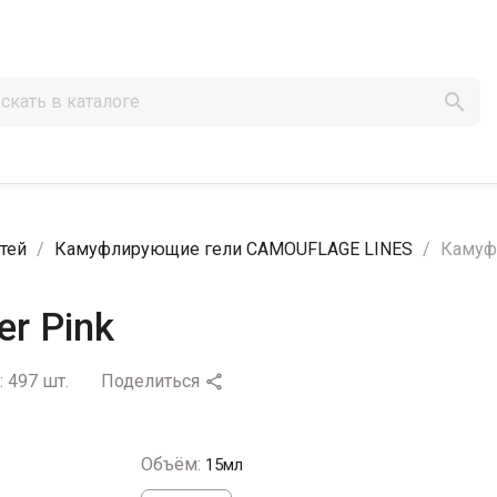

тей
Камуфлирующие гели CAMOUFLAGE LINES
Камуф
r Pink
:
497 шт.
Поделиться

Объём:
15мл