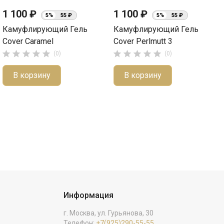
1 100 ₽
1 100 ₽
5%
55 ₽
5%
55 ₽
Камуфлирующий Гель
Камуфлирующий Гель
Cover Caramel
Cover Perlmutt 3










(0)
(0)
В корзину
В корзину
Информация
г. Москва, ул. Гурьянова, 30
Телефон:
+7(925)290-55-55