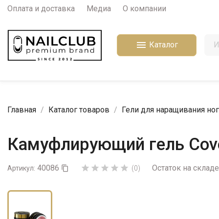
Оплата и доставка
Медиа
О компании

Каталог
Главная
Каталог товаров
Гели для наращивания ног
Камуфлирующий гель Cove
40086
Остаток на складе





Артикул:

(0)