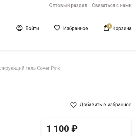
Оптовый раздел
Связаться с нами
1



Войти
Избранное
Корзина
лирующий гель Cover Pink
favorite_border
Добавить в избранное
1 100 ₽