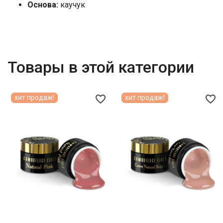
Основа:
каучук
Товары в этой категории
favorite_border
favorite_border
хит продаж!
хит продаж!