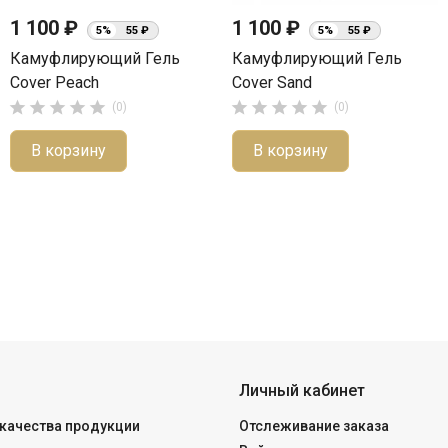
1 100 ₽
1 100 ₽
5%
55 ₽
5%
55 ₽
Камуфлирующий Гель
Камуфлирующий Гель
Cover Peach
Cover Sand










(0)
(0)
В корзину
В корзину
Личный кабинет
качества продукции
Отслеживание заказа