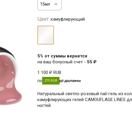
Цвет:
камуфлирующий
камуфлирующий
5% от суммы вернется
на ваш бонусный счет -
55 ₽
1 100 ₽
RUB
по
275 RUB
Натуральный светло-розовый nail-гель из ко
камуфлирующих гелей CAMOUFLAGE LINES дл
ногтей