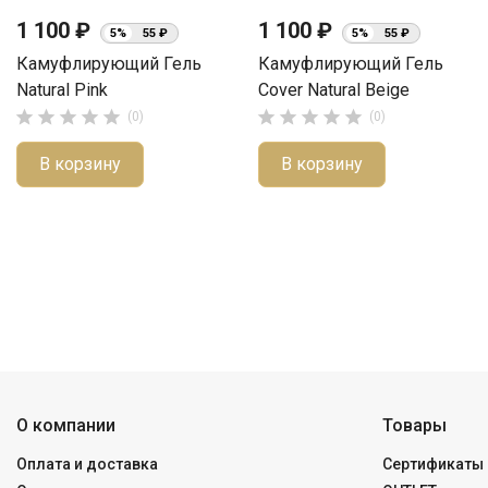
1 100 ₽
1 100 ₽
5%
55 ₽
5%
55 ₽
Камуфлирующий Гель
Камуфлирующий Гель
Natural Pink
Cover Natural Beige










(0)
(0)
В корзину
В корзину
О компании
Товары
Оплата и доставка
Сертификаты 