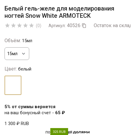
Белый гель-желе для моделирования
ногтей Snow White ARMOTECK
40526
Остаток на складе





(0)
Артикул:

Объём:
15мл
Цвет:
белый
белый
5% от суммы вернется
на ваш бонусный счет -
65 ₽
1 300 ₽
RUB
по
325 RUB