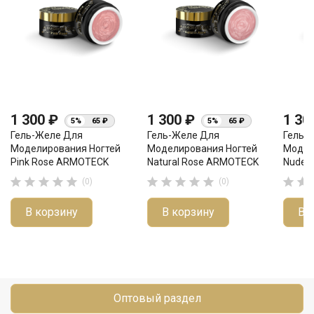
1 300 ₽
1 300 ₽
1 30
5%
65 ₽
5%
65 ₽
Гель-Желе Для
Гель-Желе Для
Гель-
Моделирования Ногтей
Моделирования Ногтей
Модел
Pink Rose ARMOTECK
Natural Rose ARMOTECK
Nude 












(0)
(0)
В корзину
В корзину
В 
Оптовый раздел