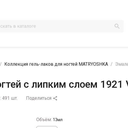

Коллекция гель-лаков для ногтей MATRYOSHKA
Эмале
гтей с липким слоем 1921 
:
491 шт.
Поделиться

Объём:
13мл