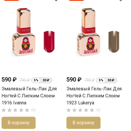
590 ₽
590 ₽
790 ₽
790 ₽
5%
30 ₽
5%
30 ₽
Эмалевый Гель-Лак Для
Эмалевый Гель-Лак Для
Ногтей С Липким Слоем
Ногтей С Липким Слоем
1916 Ivanna
1923 Lukerya










(0)
(0)
В корзину
В корзину