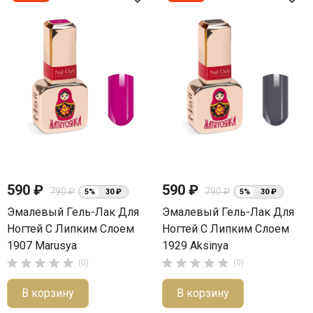
590 ₽
590 ₽
790 ₽
790 ₽
5%
30 ₽
5%
30 ₽
Эмалевый Гель-Лак Для
Эмалевый Гель-Лак Для
Ногтей С Липким Слоем
Ногтей С Липким Слоем
1907 Marusya
1929 Aksinya










(0)
(0)
В корзину
В корзину