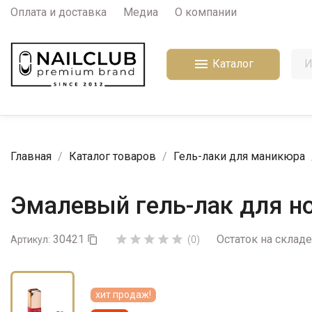
Оплата и доставка
Медиа
О компании

Каталог
Главная
Каталог товаров
Гель-лаки для маникюра
Эмалевый гель-лак для но
30421
Остаток на складе





Артикул:

(0)
хит продаж!