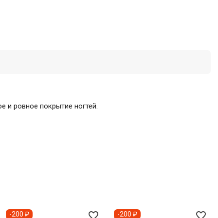
е и ровное покрытие ногтей.
favorite_border
favorite_border
-200 ₽
-200 ₽