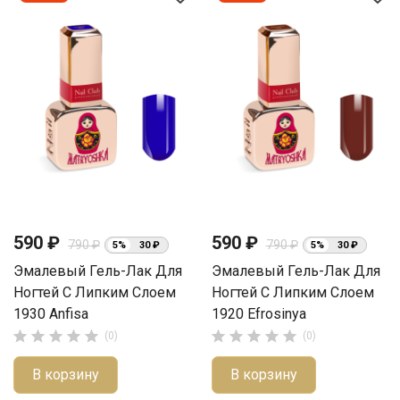
590 ₽
590 ₽
790 ₽
790 ₽
5%
30 ₽
5%
30 ₽
Эмалевый Гель-Лак Для
Эмалевый Гель-Лак Для
Ногтей С Липким Слоем
Ногтей С Липким Слоем
1930 Anfisa
1920 Efrosinya










(0)
(0)
В корзину
В корзину