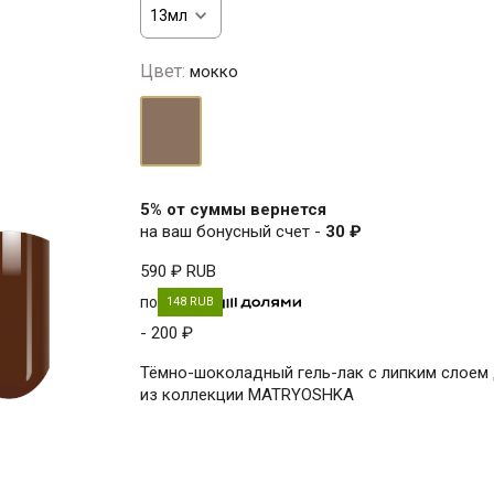
Цвет:
мокко
мокко
5% от суммы вернется
на ваш бонусный счет -
30 ₽
590 ₽
RUB
по
148 RUB
- 200 ₽
Тёмно-шоколадный гель-лак с липким слоем
из коллекции MATRYOSHKA