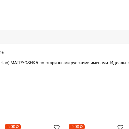
ле.
hellac) MATRYOSHKA со старинными русскими именами. Идеально
favorite_border
favorite_border
-200 ₽
-200 ₽