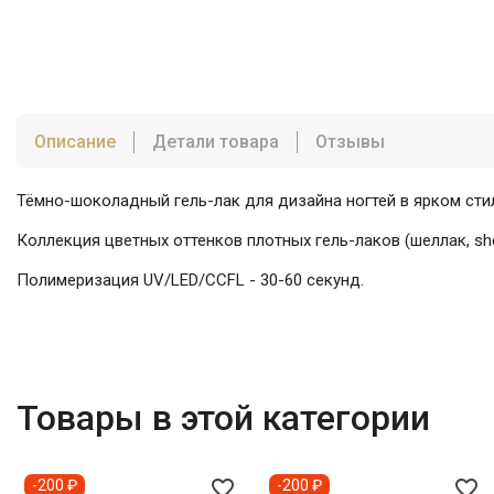
Описание
Детали товара
Отзывы
Тёмно-шоколадный гель-лак для дизайна ногтей в ярком сти
Коллекция цветных оттенков плотных гель-лаков (шеллак, s
Полимеризация UV/LED/CCFL - 30-60 секунд.
Товары в этой категории
favorite_border
favorite_border
-200 ₽
-200 ₽