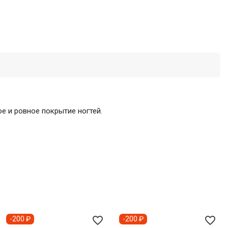
е и ровное покрытие ногтей.
favorite_border
favorite_border
-200 ₽
-200 ₽