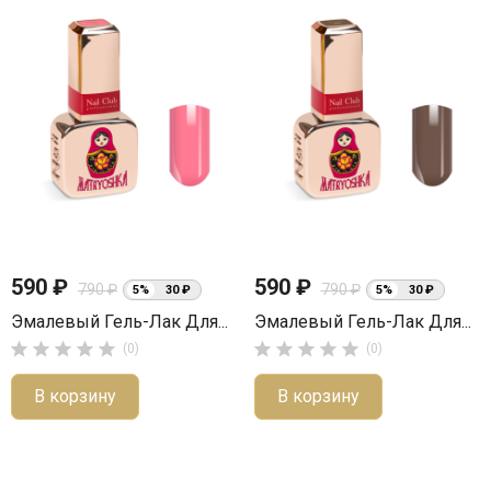
590 ₽
590 ₽
790 ₽
790 ₽
5%
30 ₽
5%
30 ₽
Эмалевый Гель-Лак Для...
Эмалевый Гель-Лак Для...










(0)
(0)
В корзину
В корзину