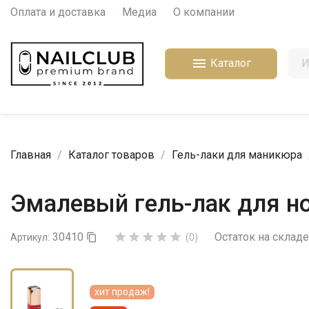
Оплата и доставка
Медиа
О компании

Каталог
Главная
Каталог товаров
Гель-лаки для маникюра
Эмалевый гель-лак для но
30410
Остаток на складе





Артикул:

(0)
хит продаж!