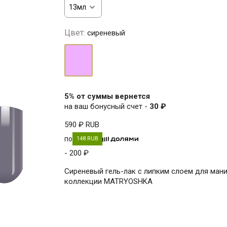
Цвет:
сиреневый
сиреневый
5% от суммы вернется
на ваш бонусный счет -
30 ₽
590 ₽
RUB
по
148 RUB
- 200 ₽
Сиреневый гель-лак с липким слоем для ман
коллекции MATRYOSHKA