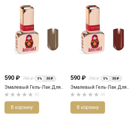
590 ₽
590 ₽
790 ₽
790 ₽
5%
30 ₽
5%
30 ₽
Эмалевый Гель-Лак Для...
Эмалевый Гель-Лак Для...










(0)
(0)
В корзину
В корзину