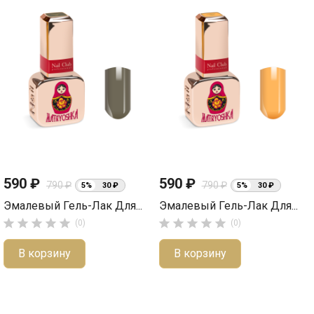
590 ₽
590 ₽
790 ₽
790 ₽
5%
30 ₽
5%
30 ₽
Эмалевый Гель-Лак Для...
Эмалевый Гель-Лак Для...










(0)
(0)
В корзину
В корзину