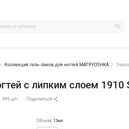

Коллекция гель-лаков для ногтей MATRYOSHKA
Эмале
гтей с липким слоем 1910 
:
495 шт.
Поделиться

Объём:
13мл