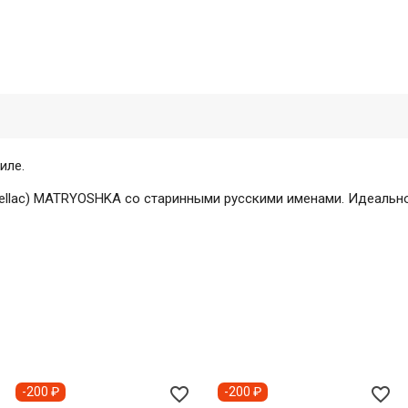
иле.
hellac) MATRYOSHKA со старинными русскими именами. Идеально
favorite_border
favorite_border
-200 ₽
-200 ₽