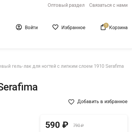
Оптовый раздел
Связаться с нами
1



Войти
Избранное
Корзина
вый гель-лак для ногтей с липким слоем 1910 Serafima
Serafima
favorite_border
Добавить в избранное
590 ₽
790 ₽