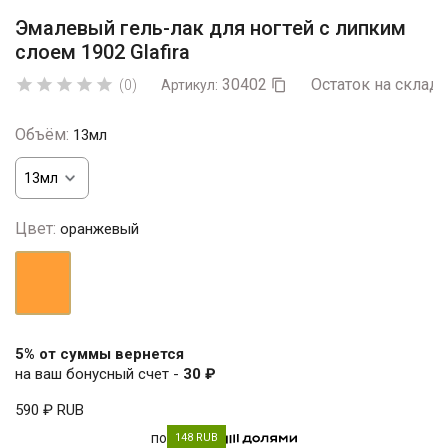
Эмалевый гель-лак для ногтей с липким
слоем 1902 Glafira
30402
Остаток на складе





(0)
Артикул:

Объём:
13мл
Цвет:
оранжевый
оранжевый
5% от суммы вернется
на ваш бонусный счет -
30 ₽
590 ₽
RUB
по
148 RUB