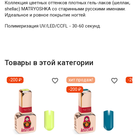
Коллекция цветных оттенков плотных гель-лаков (шеллак,
shellac) MATRYOSHKA со старинными русскими именами.
Идеальное и ровное покрытие ногтей.
Полимеризация UV/LED/CCFL - 30-60 секунд.
Товары в этой категории
favorite_border
favorite_border
-200 ₽
хит продаж!
-200
-200 ₽