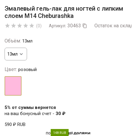
Эмалевый гель-лак для ногтей с липким
слоем M14 Cheburashka
30463
Остаток на складе





(0)
Артикул:

Объём:
13мл
Цвет:
розовый
розовый
5% от суммы вернется
на ваш бонусный счет -
30 ₽
590 ₽
RUB
по
148 RUB