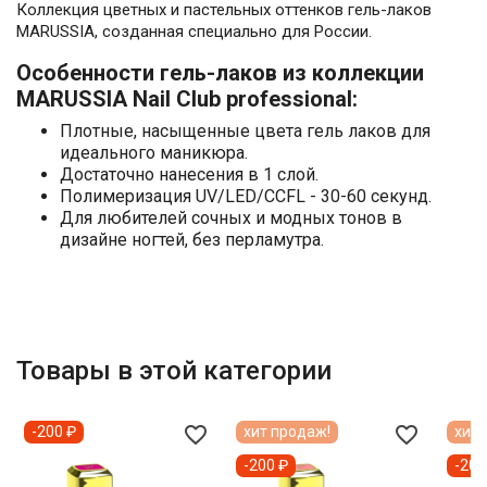
Коллекция цветных и пастельных оттенков гель-лаков
MARUSSIA, созданная специально для России.
Особенности гель-лаков из коллекции
MARUSSIA Nail Club professional:
Плотные, насыщенные цвета гель лаков для
идеального маникюра.
Достаточно нанесения в 1 слой.
Полимеризация UV/LED/CCFL - 30-60 секунд.
Для любителей сочных и модных тонов в
дизайне ногтей, без перламутра.
Товары в этой категории
favorite_border
favorite_border
-200 ₽
хит продаж!
хит 
-200 ₽
-200