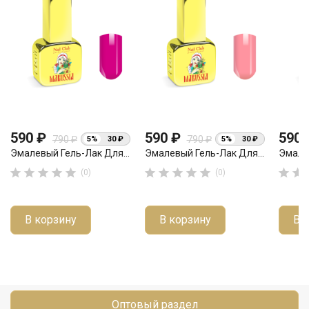
590 ₽
590 ₽
590
790 ₽
790 ₽
5%
30 ₽
5%
30 ₽
Эмалевый Гель-Лак Для...
Эмалевый Гель-Лак Для...
Эмалев












(0)
(0)
В корзину
В корзину
В 
Оптовый раздел