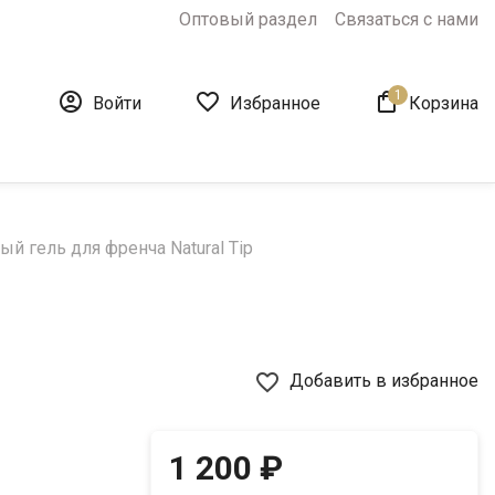
Оптовый раздел
Связаться с нами
1



Войти
Избранное
Корзина
й гель для френча Natural Tip
favorite_border
Добавить в избранное
1 200 ₽