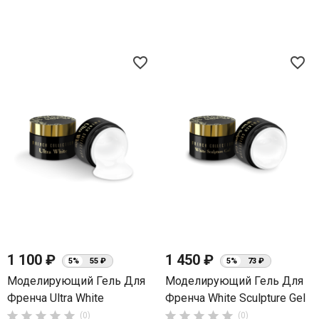
favorite_border
favorite_border
1 100 ₽
1 450 ₽
5%
55 ₽
5%
73 ₽
Моделирующий Гель Для
Моделирующий Гель Для
Френча Ultra White
Френча White Sculpture Gel










(0)
(0)