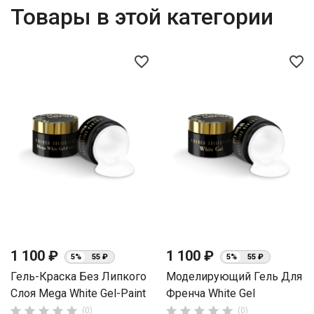
Товары в этой категории
favorite_border
favorite_border
1 100 ₽
1 100 ₽
5%
55 ₽
5%
55 ₽
Гель-Краска Без Липкого
Моделирующий Гель Для
Слоя Mega White Gel-Paint
Френча White Gel










(0)
(0)