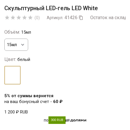
Скульптурный LED-гель LED White
41426
Остаток на складе





(0)
Артикул:

Объём:
15мл
Цвет:
белый
белый
5% от суммы вернется
на ваш бонусный счет -
60 ₽
1 200 ₽
RUB
по
300 RUB