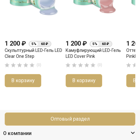
1 200 ₽
1 200 ₽
1 20
5%
60 ₽
5%
60 ₽
Скульптурный LED-Гель LED
Камуфлирующий LED-Гель
Оттен
Clear One Step
LED Cover Pink
Pinkkle












(0)
(0)
В корзину
В корзину
В 
Оптовый раздел

О компании