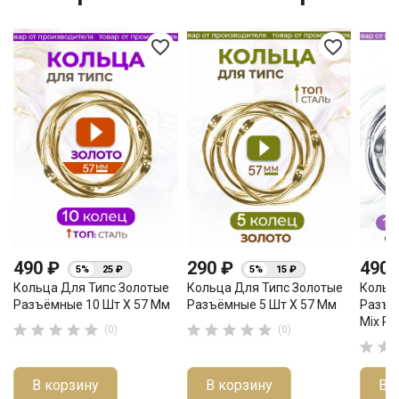
favorite_border
favorite_border
490 ₽
290 ₽
490
5%
25 ₽
5%
15 ₽
Кольца Для Типс Золотые
Кольца Для Типс Золотые
Кольц
Разъёмные 10 Шт Х 57 Мм
Разъёмные 5 Шт Х 57 Мм
Разъе
Mix Р










(0)
(0)


В корзину
В корзину
В 