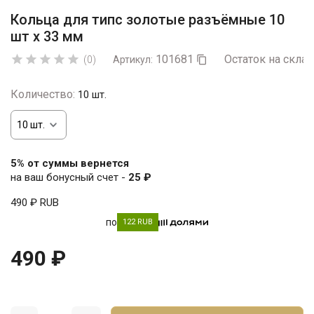
Кольца для типс золотые разъёмные 10
шт х 33 мм
101681
Остаток на склад





(0)
Артикул:

Количество:
10 шт.
5% от суммы вернется
на ваш бонусный счет -
25 ₽
490 ₽
RUB
по
122 RUB
490 ₽