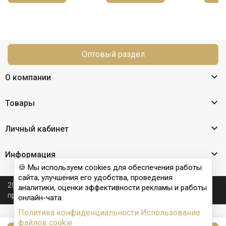
Оптовый раздел

О компании

Товары

Личный кабинет

Информация
🍪 Мы используем cookies для обеспечения работы
сайта, улучшения его удобства, проведения
2026 © Nail Club professional - официальный сайт
аналитики, оценки эффективности рекламы и работы
производителя бренда для наращивания ногтей
онлайн-чата.
Политика конфиденциальности
Использование
файлов cookie