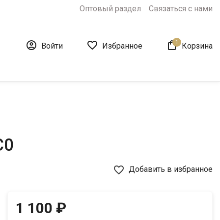
Оптовый раздел
Связаться с нами
1



Войти
Избранное
Корзина
C0
favorite_border
Добавить в избранное
1 100 ₽