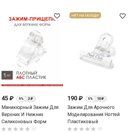
favorite_border
favorite_border
нет на складе
45 ₽
190 ₽
5%
2 ₽
5%
10 ₽
Маникюрный Зажим Для
Зажим Для Арочного
Верхних И Нижних
Моделирования Ногтей
Силиконовых Форм
Пластиковый










(0)
(0)