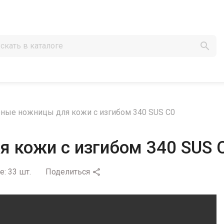

ые ножницы для кожи с изгибом 340 SUS C0
 кожи с изгибом 340 SUS 
е:
33 шт.
Поделиться
