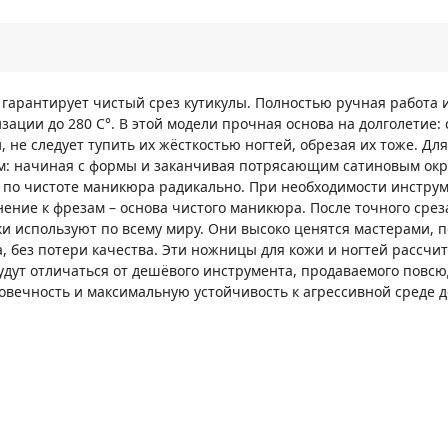
гарантирует чистый срез кутикулы. Полностью ручная работа и
ии до 280 С°. В этой модели прочная основа на долголетие: 
 не следует тупить их жёсткостью ногтей, обрезая их тоже. Для
ём: начиная с формы и заканчивая потрясающим сатиновым окр
по чистоте маникюра радикально. При необходимости инструм
лнение к фрезам – основа чистого маникюра. После точного ср
и используют по всему миру. Они высоко ценятся мастерами, п
без потери качества. Эти ножницы для кожи и ногтей рассчит
дут отличаться от дешёвого инструмента, продаваемого повсюд
говечность и максимальную устойчивость к агрессивной среде