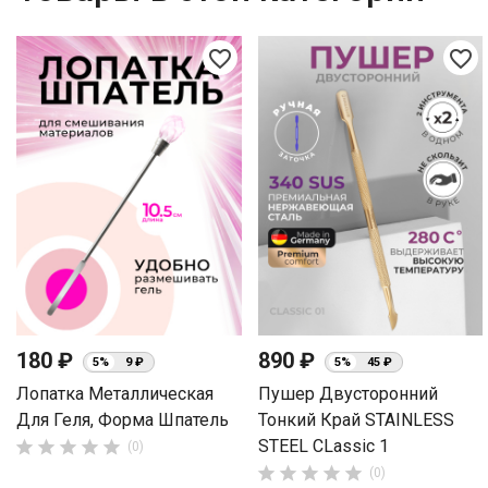
favorite_border
favorite_border
180 ₽
890 ₽
5%
9 ₽
5%
45 ₽
Лопатка Металлическая
Пушер Двусторонний
Для Геля, Форма Шпатель
Тонкий Край STAINLESS
STEEL CLassic 1





(0)





(0)