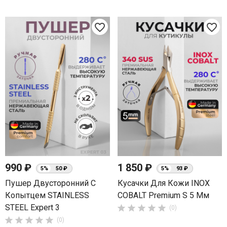
favorite_border
favorite_border
990 ₽
1 850 ₽
5%
50 ₽
5%
93 ₽
Пушер Двусторонний С
Кусачки Для Кожи INOX
Копытцем STAINLESS
COBALT Premium S 5 Мм
STEEL Expert 3





(0)





(0)