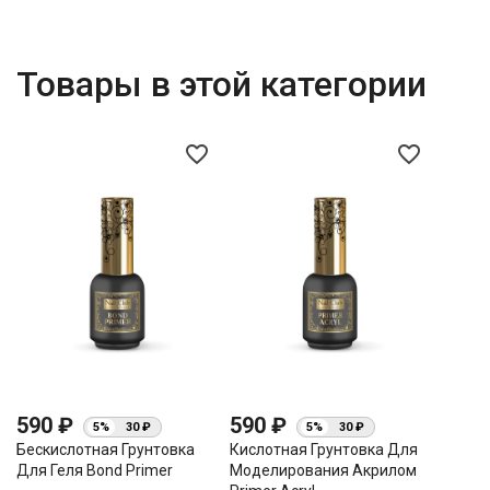
Товары в этой категории
favorite_border
favorite_border
590 ₽
590 ₽
5%
30 ₽
5%
30 ₽
Бескислотная Грунтовка
Кислотная Грунтовка Для
Для Геля Bоnd Primer
Моделирования Акрилом