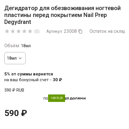
Дегидратор для обезвоживания ногтевой
пластины перед покрытием Nail Prep
Degydrant
23008
Остаток на складе





(0)
Артикул:

Объём:
18мл
5% от суммы вернется
на ваш бонусный счет -
30 ₽
590 ₽
RUB
по
148 RUB
590 ₽