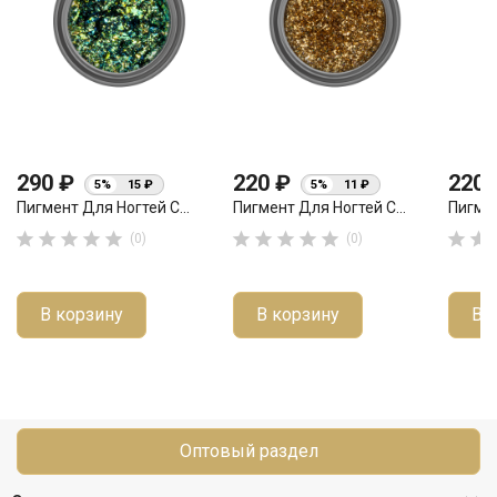
290 ₽
220 ₽
220
5%
15 ₽
5%
11 ₽
Пигмент Для Ногтей С...
Пигмент Для Ногтей С...
Пигмен












(0)
(0)
В корзину
В корзину
В 
Оптовый раздел