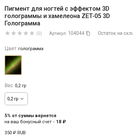
Пигмент для ногтей с эффектом 3D
голограммы и хамелеона ZET-05 3D
Голограмма
104044
Остаток на склад





(0)
Артикул:

Цвет:
голограмма
голограмма
Вес:
0,2 гр
5% от суммы вернется
на ваш бонусный счет -
18 ₽
350 ₽
RUB