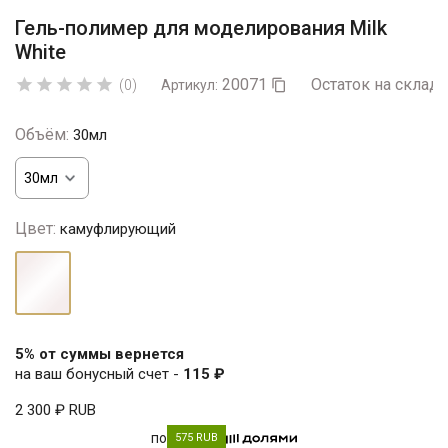
Гель-полимер для моделирования Milk
White
20071
Остаток на складе





(0)
Артикул:

Объём:
30мл
Цвет:
камуфлирующий
камуфлирующий
5% от суммы вернется
на ваш бонусный счет -
115 ₽
2 300 ₽
RUB
по
575 RUB