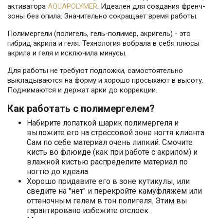
активатора
AQUAPOLYMER
. Идеален для создания френч-
зоны без опила. Значительно сокращает время работы.
Полимергели (полигель, гель-полимер, акригель) - это
гибрид акрила и геля. Технология вобрала в себя плюсы
акрила и геля и исключила минусы.
Для работы не требуют подложки, самостоятельно
выкладываются на форму и хорошо просыхают в высоту.
Поджимаются и держат арки до коррекции.
Как работать с полимергелем?
Набирите лопаткой шарик полимергеля и
выложите его на стрессовой зоне ногтя клиента.
Сам по себе материал очень липкий. Смочите
кисть во флюиде (как при работе с акрилом) и
влажной кистью распределите материал по
ногтю до идеала.
Хорошо придавите его в зоне кутикулы, или
сведите на "нет" и перекройте камуфляжем или
оттеночным гелем в тон полигеля. Этим вы
гарантировано избежите отслоек.