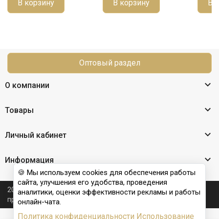
В корзину
В корзину
В 
Оптовый раздел

О компании

Товары

Личный кабинет

Информация
🍪 Мы используем cookies для обеспечения работы
сайта, улучшения его удобства, проведения
2026 © Nail Club professional - официальный сайт
аналитики, оценки эффективности рекламы и работы
производителя бренда для наращивания ногтей
онлайн-чата.
Политика конфиденциальности
Использование