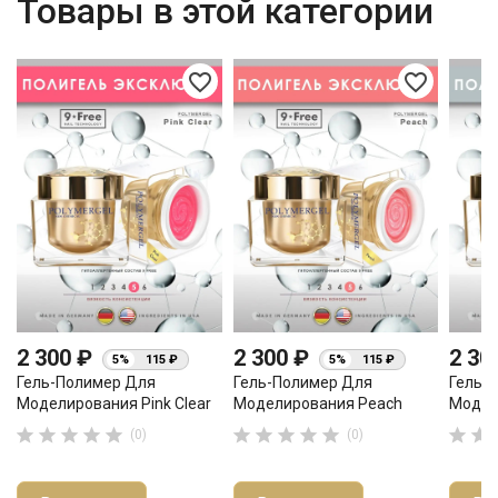
Товары в этой категории
favorite_border
favorite_border
2 300 ₽
2 300 ₽
2 30
5%
115 ₽
5%
115 ₽
Гель-Полимер Для
Гель-Полимер Для
Гель-
Моделирования Pink Clear
Моделирования Peach
Модел












(0)
(0)