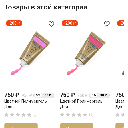
Товары в этой категории
favorite_border
favorite_border
-200 ₽
-200 ₽
-200
750 ₽
750 ₽
750
950 ₽
950 ₽
5%
38 ₽
5%
38 ₽
Цветной Полимергель
Цветной Полимергель
Цветн
Для...
Для...
Для...












(0)
(0)