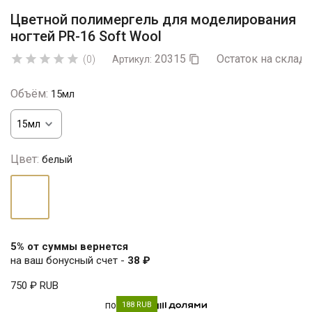
Цветной полимергель для моделирования
ногтей PR-16 Soft Wool
20315
Остаток на складе





(0)
Артикул:

Объём:
15мл
Цвет:
белый
белый
5% от суммы вернется
на ваш бонусный счет -
38 ₽
750 ₽
RUB
по
188 RUB