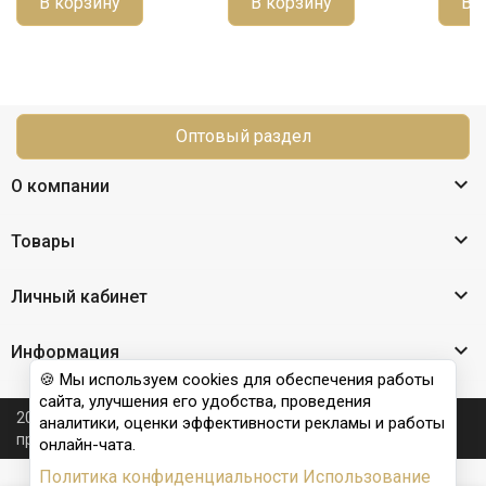
В корзину
В корзину
В 
Оптовый раздел

О компании

Товары

Личный кабинет

Информация
🍪 Мы используем cookies для обеспечения работы
сайта, улучшения его удобства, проведения
2026 © Nail Club professional - официальный сайт
аналитики, оценки эффективности рекламы и работы
производителя бренда для наращивания ногтей
онлайн-чата.
Политика конфиденциальности
Использование