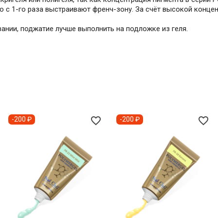
с 1-го раза выстраивают френч-зону. За счёт высокой концент
нии, поджатие лучше выполнить на подложке из геля.
favorite_border
favorite_border
-200 ₽
-200 ₽