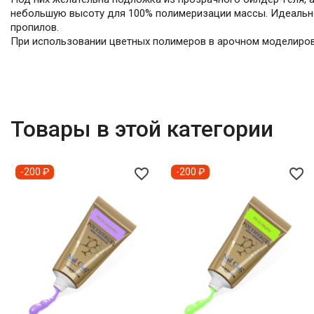
небольшую высоту для 100% полимеризации массы. Идеально 
пропилов.
При использовании цветных полимеров в арочном моделирова
Товары в этой категории
favorite_border
favorite_border
-200 ₽
-200 ₽