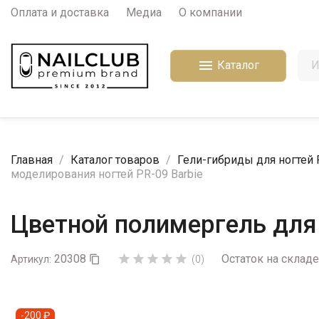
Оплата и доставка
Медиа
О компании

Каталог
Главная
Каталог товаров
Гели-гибриды для ногтей
моделирования ногтей PR-09 Barbie
Цветной полимергель для 
20308
Остаток на складе





Артикул:

(0)
-200 ₽