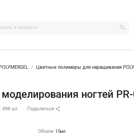

 POLYMERGEL
Цветные полимеры для наращивания POL
моделирования ногтей PR-0
:
498 шт.
Поделиться

Объём:
15мл