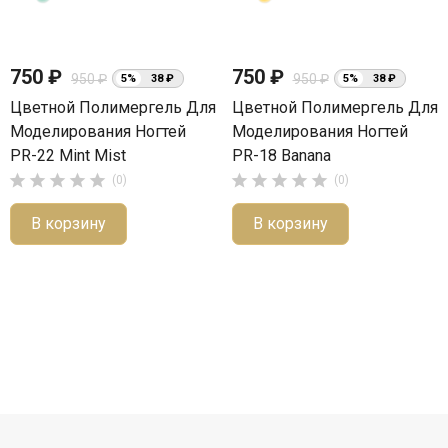
750 ₽
750 ₽
950 ₽
950 ₽
5%
38 ₽
5%
38 ₽
Цветной Полимергель Для
Цветной Полимергель Для
Моделирования Ногтей
Моделирования Ногтей
PR-22 Mint Mist
PR-18 Banana










(0)
(0)
В корзину
В корзину