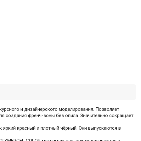
нкурсного и дизайнерского моделирования. Позволяет
ля создания френч-зоны без опила. Значительно сокращает
ак яркий красный и плотный чёрный. Они выпускаются в
и POLYMERGEL COLOR максимальная, они моделируются в