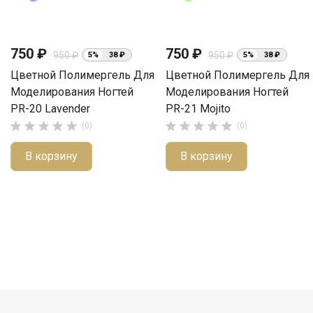
750 ₽
750 ₽
950 ₽
950 ₽
5%
38 ₽
5%
38 ₽
Цветной Полимергель Для
Цветной Полимергель Для
Моделирования Ногтей
Моделирования Ногтей
PR-20 Lavender
PR-21 Mojito










(0)
(0)
В корзину
В корзину