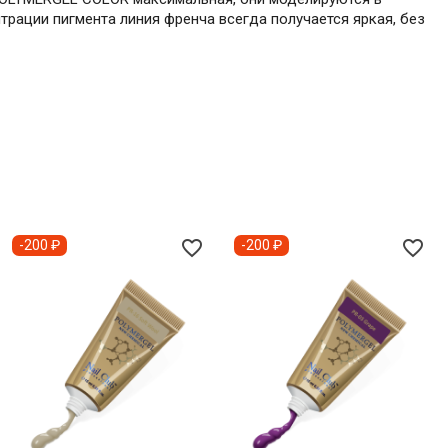
рации пигмента линия френча всегда получается яркая, без
favorite_border
favorite_border
-200 ₽
-200 ₽