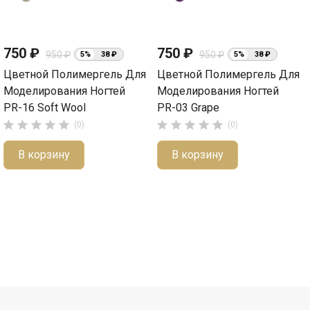
750 ₽
750 ₽
950 ₽
950 ₽
5%
38 ₽
5%
38 ₽
Цветной Полимергель Для
Цветной Полимергель Для
Моделирования Ногтей
Моделирования Ногтей
PR-16 Soft Wool
PR-03 Grape










(0)
(0)
В корзину
В корзину