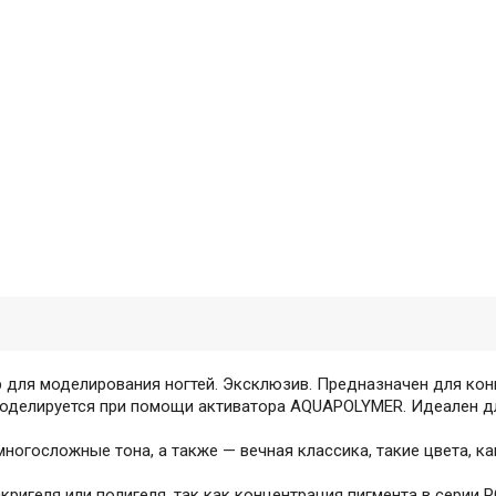
 для моделирования ногтей. Эксклюзив. Предназначен для ко
 Моделируется при помощи активатора AQUAPOLYMER. Идеален д
многосложные тона, а также — вечная классика, такие цвета, к
акригеля или полигеля, так как концентрация пигмента в сери