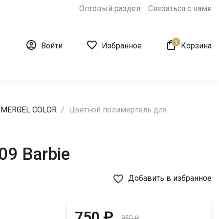
Оптовый раздел
Связаться с нами
1



Войти
Избранное
Корзина
YMERGEL COLOR
Цветной полимергель для
9 Barbie
favorite_border
Добавить в избранное
750 ₽
950 ₽