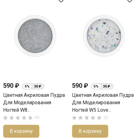
590 ₽
590 ₽
5%
30 ₽
5%
30 ₽
Цветная Акриловая Пудра
Цветная Акриловая Пудра
Для Моделирования
Для Моделирования
Ногтей W8...
Ногтей W5 Love...










(0)
(0)
В корзину
В корзину