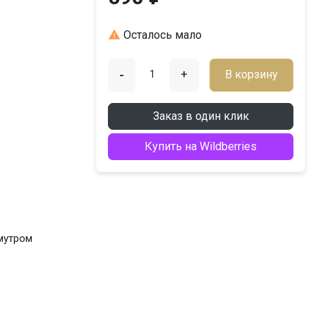

Осталось мало
-
+
В корзину
Заказ в один клик
Купить на Wildberries
амутром