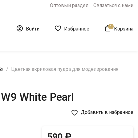
Оптовый раздел
Связаться с нами
1



Войти
Избранное
Корзина
G»
Цветная акриловая пудра для моделирования
W9 White Pearl
favorite_border
Добавить в избранное
590 ₽