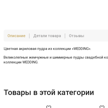
Описание
Детали товара
Отзывы
Цветная акриловая пудра из коллекции «WEDDING».
Великолепные жемчужные и шиммерные пудры свадебной колл
коллекции WEDDING.
Товары в этой категории
favorite_border
favorite_border