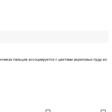
чиках пальцев ассоциируется с цветами акриловых пудр из
favorite_border
favorite_border