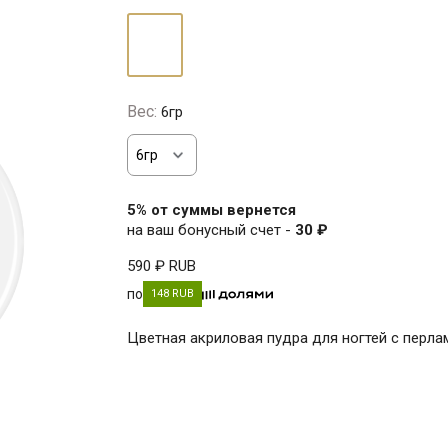
белый
Вес:
6гр
5% от суммы вернется
на ваш бонусный счет -
30 ₽
590 ₽
RUB
по
148 RUB
Цветная акриловая пудра для ногтей с перл