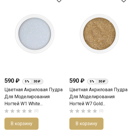
590 ₽
590 ₽
5%
30 ₽
5%
30 ₽
Цветная Акриловая Пудра
Цветная Акриловая Пудра
Для Моделирования
Для Моделирования
Ногтей W1 White...
Ногтей W7 Gold...










(0)
(0)
В корзину
В корзину