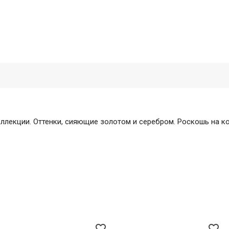
екции. Оттенки, сияющие золотом и серебром. Роскошь на кон
favorite_border
favorite_border