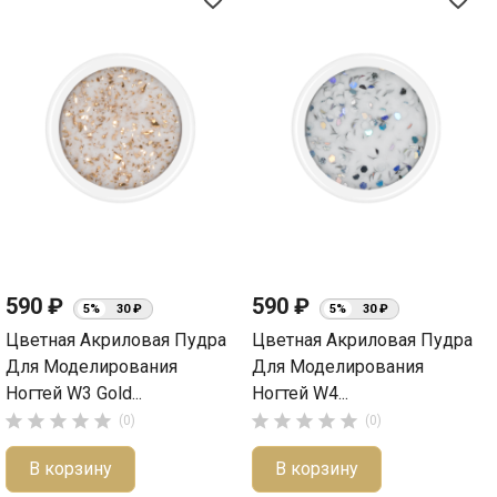
590 ₽
590 ₽
5%
30 ₽
5%
30 ₽
Цветная Акриловая Пудра
Цветная Акриловая Пудра
Для Моделирования
Для Моделирования
Ногтей W3 Gold...
Ногтей W4...










(0)
(0)
В корзину
В корзину