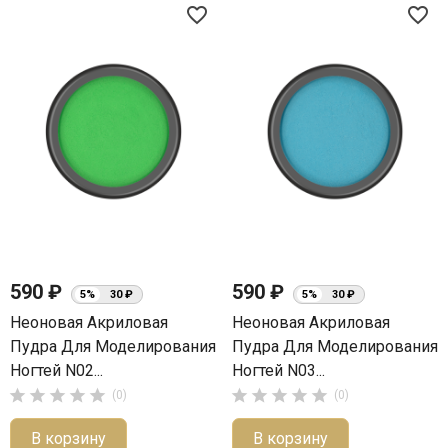
favorite_border
favorite_border
590 ₽
590 ₽
5%
30 ₽
5%
30 ₽
Неоновая Акриловая
Неоновая Акриловая
Пудра Для Моделирования
Пудра Для Моделирования
Ногтей N02...
Ногтей N03...










(0)
(0)
В корзину
В корзину