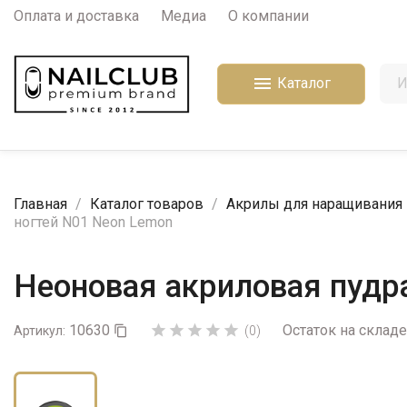
Оплата и доставка
Медиа
О компании

Каталог
Главная
Каталог товаров
Акрилы для наращивания 
ногтей N01 Neon Lemon
Неоновая акриловая пудр
10630
Остаток на складе





Артикул:

(0)