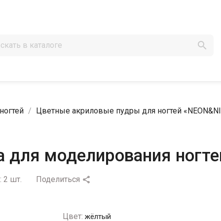

ногтей
Цветные акриловые пудры для ногтей «NEON&N
а для моделирования ногт
:
2 шт.
Поделиться

Цвет:
жёлтый