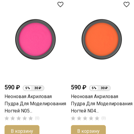
favorite_border
favorite_border
590 ₽
590 ₽
5%
30 ₽
5%
30 ₽
Неоновая Акриловая
Неоновая Акриловая
Пудра Для Моделирования
Пудра Для Моделирования
Ногтей N05...
Ногтей N04...










(0)
(0)
В корзину
В корзину