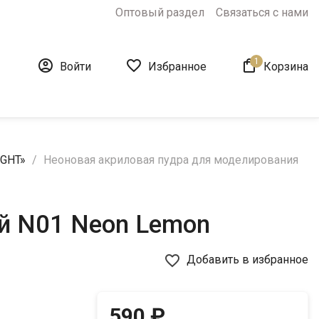
Оптовый раздел
Связаться с нами
1



Войти
Избранное
Корзина
IGHT»
Неоновая акриловая пудра для моделирования
ей N01 Neon Lemon
favorite_border
Добавить в избранное
590 ₽