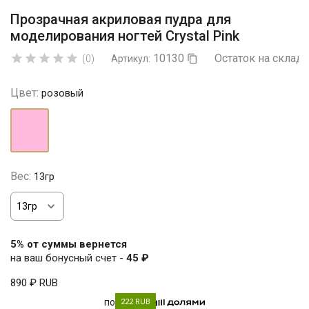
Прозрачная акриловая пудра для
моделирования ногтей Crystal Pink
10130
Остаток на складе





(0)
Артикул:

Цвет:
розовый
розовый
Вес:
13гр
5% от суммы вернется
на ваш бонусный счет -
45 ₽
890 ₽
RUB
по
222 RUB