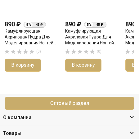
890 ₽
890 ₽
890
5%
45 ₽
5%
45 ₽
Камуфлирующая
Камуфлирующая
Каму
Акриловая Пудра Для
Акриловая Пудра Для
Акрил
Моделирования Ногтей...
Моделирования Ногтей...
Модели












(0)
(0)
В корзину
В корзину
В 
Оптовый раздел

О компании

Товары