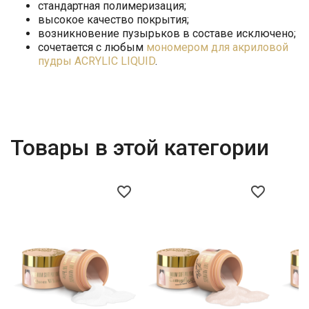
стандартная полимеризация;
высокое качество покрытия;
возникновение пузырьков в составе исключено;
сочетается с любым
мономером для акриловой
пудры АCRYLIC LIQUID
.
Товары в этой категории
favorite_border
favorite_border