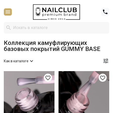



Коллекция камуфлирующих
базовых покрытий GUMMY BASE


Как в каталоге
favorite_border
favorite_border