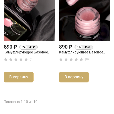
890 ₽
890 ₽
5%
45 ₽
5%
45 ₽
Камуфлирующее Базовое...
Камуфлирующее Базовое...










(0)
(0)
В корзину
В корзину
Показано 1-10 из 10