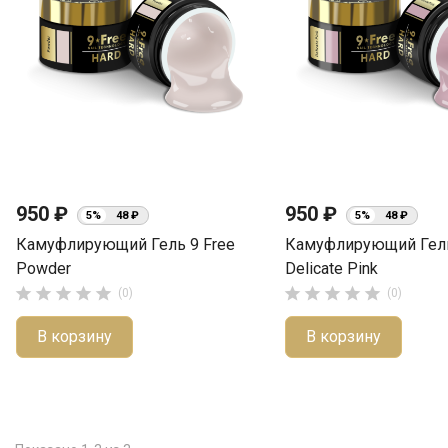
950 ₽
950 ₽
5%
48 ₽
5%
48 ₽
Камуфлирующий Гель 9 Free
Камуфлирующий Гель
Powder
Delicate Pink










(0)
(0)
В корзину
В корзину