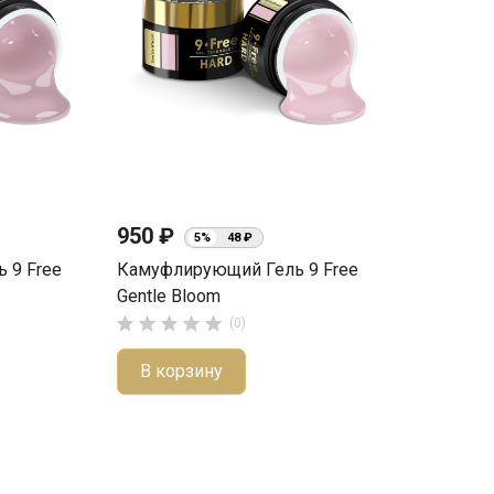
950 ₽
5%
48 ₽
 9 Free
Камуфлирующий Гель 9 Free
Gentle Bloom





(0)
В корзину