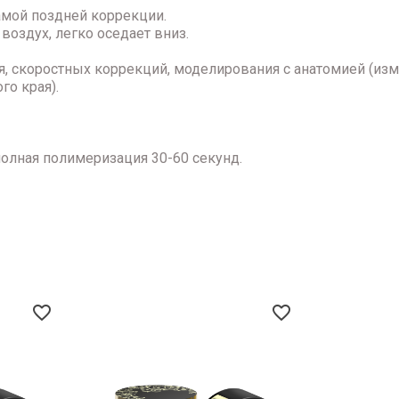
мой поздней коррекции.
воздух, легко оседает вниз.
ия, скоростных коррекций, моделирования с анатомией (и
го края).
полная полимеризация 30-60 секунд.
favorite_border
favorite_border