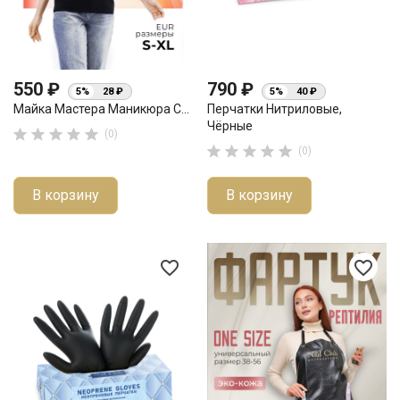
550 ₽
790 ₽
5%
28 ₽
5%
40 ₽
Майка Мастера Маникюра С...
Перчатки Нитриловые,
Чёрные





(0)





(0)
В корзину
В корзину
favorite_border
favorite_border