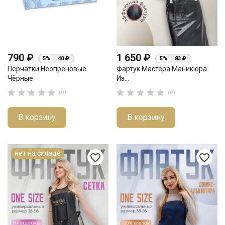
790 ₽
1 650 ₽
5%
40 ₽
5%
83 ₽
Перчатки Неопреновые
Фартук Мастера Маникюра
Чёрные
Из...










(0)
(0)
В корзину
В корзину
нет на складе
favorite_border
favorite_border