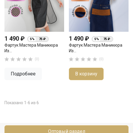
1 490 ₽
1 490 ₽
5%
75 ₽
5%
75 ₽
Фартук Мастера Маникюра
Фартук Мастера Маникюра
Из...
Из...










(0)
(0)
Подробнее
В корзину
Показано 1-6 из 6
Оптовый раздел