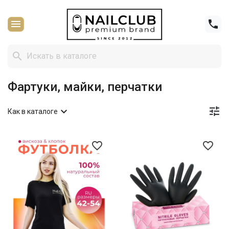



Фартуки, майки, перчатки


Как в каталоге
favorite_border
favorite_border