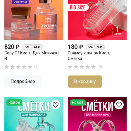
820 ₽
180 ₽
5%
41 ₽
5%
9 ₽
Copy Of Кисть Для Макияжа
Прямоугольная Кисть
И...
Сметка...










(0)
(0)
Подробнее
В корзину
новое
новое
favorite_border
favorite_border