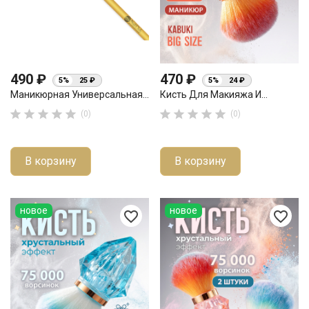
490 ₽
470 ₽
5%
25 ₽
5%
24 ₽
Маникюрная Универсальная...
Кисть Для Макияжа И...










(0)
(0)
В корзину
В корзину
новое
новое
favorite_border
favorite_border