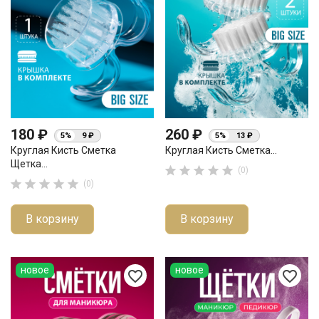
180 ₽
260 ₽
5%
9 ₽
5%
13 ₽
Круглая Кисть Сметка
Круглая Кисть Сметка...
Щетка...





(0)





(0)
В корзину
В корзину
новое
новое
favorite_border
favorite_border