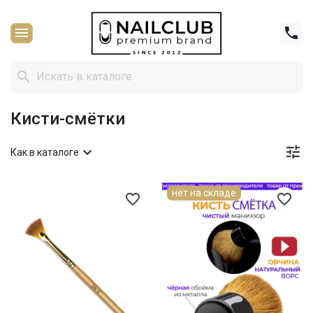



Кисти-смётки


Как в каталоге
нет на складе
favorite_border
favorite_border