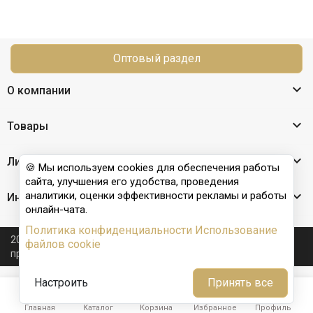
Оптовый раздел

О компании

Товары

Личный кабинет
🍪 Мы используем cookies для обеспечения работы
сайта, улучшения его удобства, проведения

аналитики, оценки эффективности рекламы и работы
Информация
онлайн-чата.
Политика конфиденциальности
Использование
2026 © Nail Club professional - официальный сайт
файлов cookie
производителя бренда для наращивания ногтей
Настроить
Принять все





1
Главная
Каталог
Корзина
Избранное
Профиль