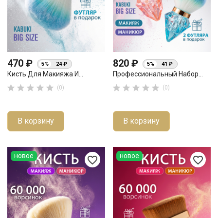
470 ₽
820 ₽
5%
24 ₽
5%
41 ₽
Кисть Для Макияжа И...
Профессиональный Набор...










(0)
(0)
В корзину
В корзину
новое
новое
favorite_border
favorite_border