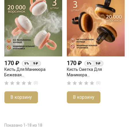
170 ₽
170 ₽
5%
9 ₽
5%
9 ₽
Кисть Для Маникюра
Кисть Сметка Для
Бежевая...
Маникюра...










(0)
(0)
В корзину
В корзину
Показано 1-18 из 18