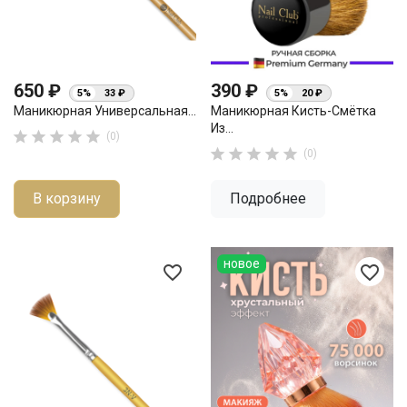
650 ₽
390 ₽
5%
33 ₽
5%
20 ₽
Маникюрная Универсальная...
Маникюрная Кисть-Смётка
Из...





(0)





(0)
В корзину
Подробнее
новое
favorite_border
favorite_border