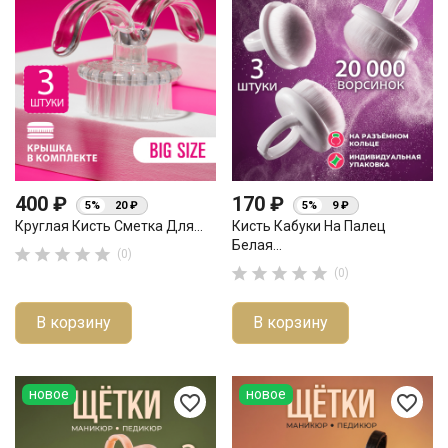
400 ₽
170 ₽
5%
20 ₽
5%
9 ₽
Круглая Кисть Сметка Для...
Кисть Кабуки На Палец
Белая...





(0)





(0)
В корзину
В корзину
новое
новое
favorite_border
favorite_border